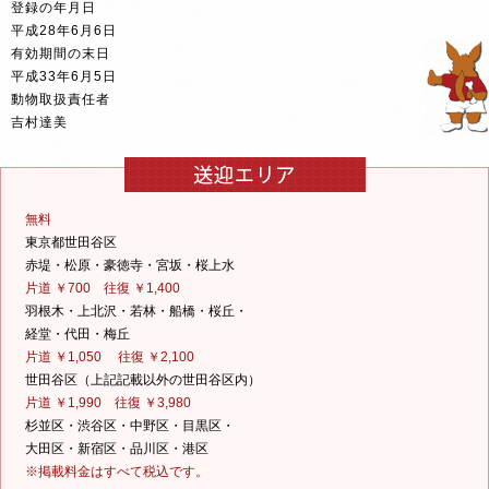
登録の年月日
平成28年6月6日
有効期間の末日
平成33年6月5日
動物取扱責任者
吉村達美
無料
東京都世田谷区
赤堤・松原・豪徳寺・宮坂・桜上水
片道 ￥700 往復 ￥1,400
羽根木・上北沢・若林・船橋・桜丘・
経堂・代田・梅丘
片道 ￥1,050 往復 ￥2,100
世田谷区（上記記載以外の世田谷区内）
片道 ￥1,990 往復 ￥3,980
杉並区・渋谷区・中野区・目黒区・
大田区・新宿区・品川区・港区
※掲載料金はすべて税込です。